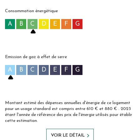
Consommation énergétique
A
B
C
D
E
F
G
Emission de gaz à effet de serre
A
B
C
D
E
F
G
Montant estimé des dépenses annuelles d'énergie de ce logement
pour un usage standard est compris entre 610 € et 880 € . 2023
étant l'année de référence des prix de l'énergie utilisés pour établir
cette estimation.
VOIR LE DÉTAIL