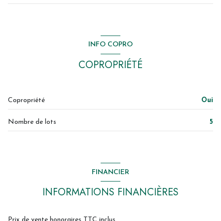
cuisine / sejour
22.5 m²
entrée
9.89 m²
INFO COPRO
salle d'eau
5.39 m²
COPROPRIÉTÉ
chambre
19.38 m²
cellier
3.39 m²
Copropriété
Oui
WC
1.41 m²
Nombre de lots
5
FINANCIER
INFORMATIONS FINANCIÈRES
Prix de vente honoraires TTC inclus