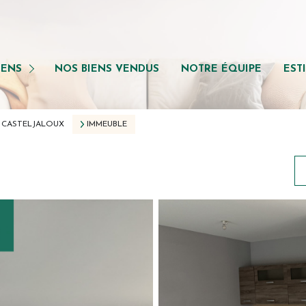
iens
ents
IENS
NOS BIENS VENDUS
NOTRE ÉQUIPE
EST
ns
CASTELJALOUX
IMMEUBLE
 professionnel