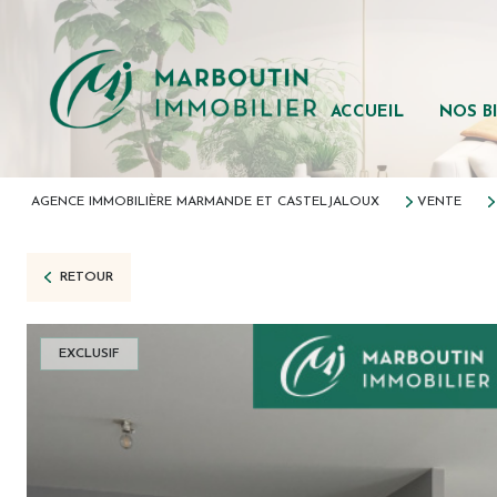
Tous nos b
Maisons
Appartem
ACCUEIL
NOS B
Forêts
Autres bie
AGENCE IMMOBILIÈRE MARMANDE ET CASTELJALOUX
VENTE
Immobilier
RETOUR
EXCLUSIF