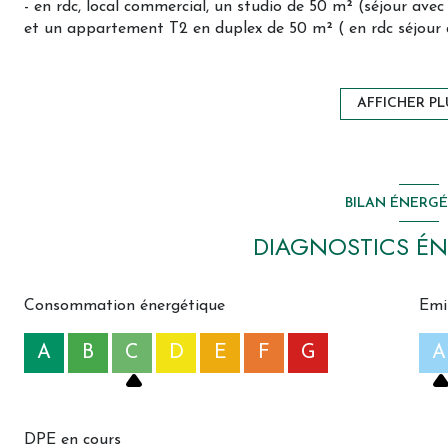
- en rdc, local commercial, un studio de 50 m² (séjour avec
et un appartement T2 en duplex de 50 m² ( en rdc séjour a
d'eau et wc).
- En R+1, un appartement T3 de 75 m² avec cuisine ouverte
d'eau et un wc.
AFFICHER PL
- En R+2, un apprtement T3 de 80 m² avec cuisine ouverte 
d'eau et un wc.
l'ensemble des lots sont actuellement loués, générant une 
BILAN ÉNERG
nous contacter pour plus d'informations
DIAGNOSTICS ÉN
Consommation énergétique
Emi
A
B
C
D
E
F
G
A
DPE en cours