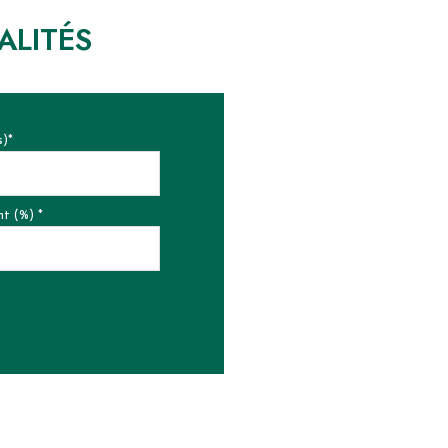
ALITÉS
s)*
t (%) *