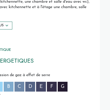
 kitchennette, une chambre et salle d'eau avec wc),
vec kitchennette et à l'étage une chambre, salle
 sur séjour, une buanderie, 2 chambres, une salle
US
sur séjour, une buanderie, 2 chambres, une salle
rentabilité d'environ 8.3%
ÉTIQUE
ERGETIQUES
ssion de gaz à effet de serre
B
C
D
E
F
G