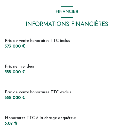
cellier
6.5 m²
FINANCIER
chambre
16 m²
INFORMATIONS FINANCIÈRES
salle de bain
8 m²
chambre
11 m²
Prix de vente honoraires TTC inclus
373 000 €
chambre
11.5 m²
chambre
10 m²
Prix net vendeur
bureau
8 m²
355 000 €
Prix de vente honoraires TTC exclus
355 000 €
Honoraires TTC à la charge acquéreur
5,07 %