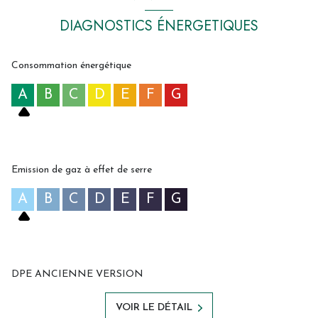
DIAGNOSTICS ÉNERGETIQUES
Consommation énergétique
A
B
C
D
E
F
G
Emission de gaz à effet de serre
A
B
C
D
E
F
G
DPE ANCIENNE VERSION
VOIR LE DÉTAIL