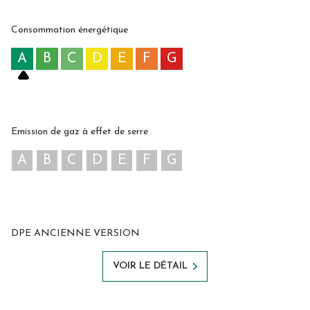
Consommation énergétique
A
B
C
D
E
F
G
Emission de gaz à effet de serre
A
B
C
D
E
F
G
DPE ANCIENNE VERSION
VOIR LE DÉTAIL