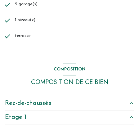
2 garage(s)
1 niveau(x)
terrasse
COMPOSITION
COMPOSITION DE CE BIEN
Rez-de-chaussée
Etage 1
pièce à vivre
60 m²
cellier
4.5 m²
mezzanine
34 m²