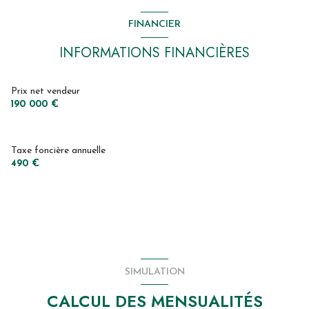
salle de bain
8 m²
FINANCIER
chambre
10.5 m²
INFORMATIONS FINANCIÈRES
WC
1.5 m²
garage
39 m²
Prix net vendeur
190 000 €
Taxe foncière annuelle
490 €
SIMULATION
CALCUL DES MENSUALITÉS