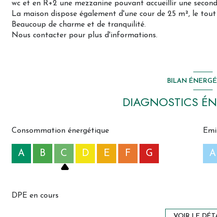
wc et en R+2 une mezzanine pouvant accueillir une secon
La maison dispose également d'une cour de 25 m², le tout 
Beaucoup de charme et de tranquilité.
Nous contacter pour plus d'informations.
BILAN ÉNERG
DIAGNOSTICS ÉN
Consommation énergétique
Emi
A
B
C
D
E
F
G
A
DPE en cours
VOIR LE DÉT