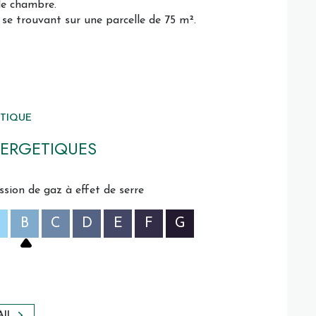
de chambre.
se trouvant sur une parcelle de 75 m².
ÉTIQUE
ERGETIQUES
ssion de gaz à effet de serre
B
C
D
E
F
G
AIL