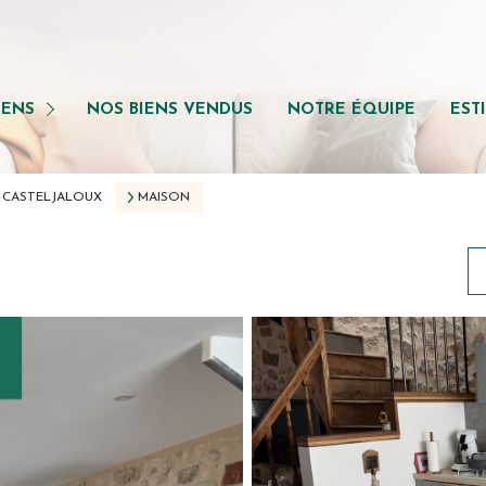
iens
ents
IENS
NOS BIENS VENDUS
NOTRE ÉQUIPE
EST
ns
CASTELJALOUX
MAISON
 professionnel