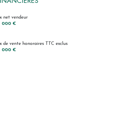
INANCIÈRES
ix net vendeur
5 000 €
ix de vente honoraires TTC exclus
5 000 €