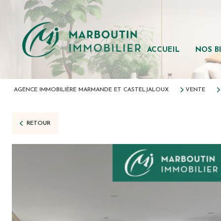
Tous nos b
Maisons
Appartem
ACCUEIL
NOS B
Forêts
Autres bie
AGENCE IMMOBILIÈRE MARMANDE ET CASTELJALOUX
VENTE
Immobilier
RETOUR