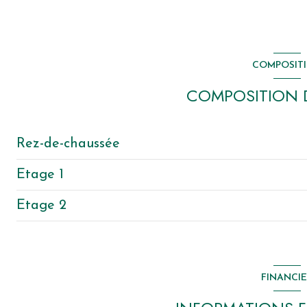
COMPOSIT
COMPOSITION D
Rez-de-chaussée
Etage 1
cuisine
Etage 2
salon/sejour
salle de bain
chambre
mezzanine
WC
FINANCI