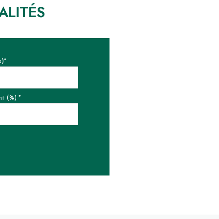
ALITÉS
s)*
t (%) *