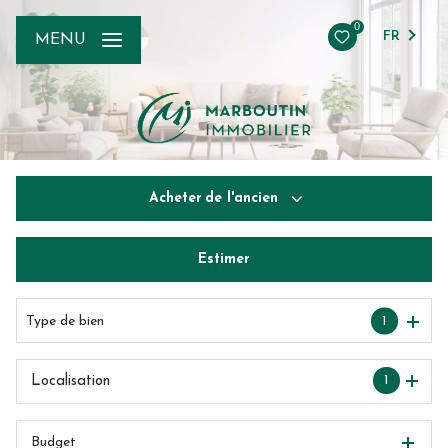
0
FR
MENU
Acheter
de l'ancien
Estimer
De l'ancien
De l'immo pro
Type de bien
1
1
Localisation
Budget