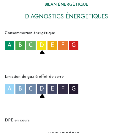
BILAN ÉNERGÉTIQUE
DIAGNOSTICS ÉNERGETIQUES
Consommation énergétique
A
B
C
D
E
F
G
Emission de gaz à effet de serre
A
B
C
D
E
F
G
DPE en cours