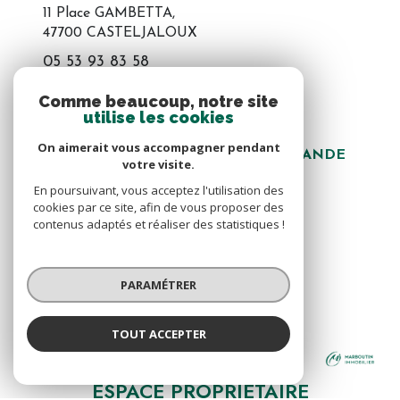
11 Place GAMBETTA,
47700 CASTELJALOUX
05 53 93 83 58
castel@marboutin-immo.com
Comme beaucoup, notre site
utilise les cookies
On aimerait vous accompagner pendant
MARBOUTIN IMMOBILIER MARMANDE
votre visite.
44 avenue Pierre Buffin,
En poursuivant, vous acceptez l'utilisation des
47200 Marmande
cookies par ce site, afin de vous proposer des
contenus adaptés et réaliser des statistiques !
05 53 94 76 83
06 32 49 76 86
Éric PAGOTTO:
ep@marboutin-immo.com
PARAMÉTRER
TOUT ACCEPTER
MARBOUTIN IMMOBILIER MARMANDE
VOTRE ESPACE
Agence
ESPACE PROPRIÉTAIRE