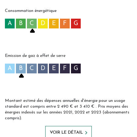
Consommation énergétique
A
B
C
D
E
F
G
Emission de gaz à effet de serre
A
B
C
D
E
F
G
Montant estimé des dépenses annuelles d'énergie pour un usage
standard est compris entre 2 490 € et 3 410 € . Prix moyens des
énergies indexés sur les années 2021, 2022 et 2023 (abonnements
compris).
VOIR LE DÉTAIL