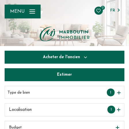
0
FR
MENU
Acheter
de l'ancien
Estimer
De l'ancien
De l'immo pro
Type de bien
1
1
Localisation
Budget